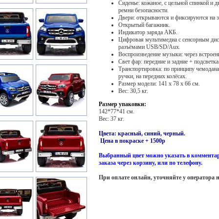
Сиденье: кожаное, с цельной спинкой и 
ремни безопасности.
Двери: открываются и фиксируются на 
Открытый багажник.
Индикатор заряда АКБ.
Цифровая мультимедиа с сенсорным дис
разъёмами USB/SD/Aux.
Воспроизведение музыки: через встроен
Свет фар: передние и задние + подсветк
Транспортировка: по принципу чемодан
ручки, на передних колёсах.
Размер модели: 141 x 78 x 66 см.
Вес: 30,5 кг.
Размер упаковки:
142*77*41 см.
Вес: 37 кг.
Цвета: красный, синий, черный.
Цена в покраске + 1500р
Выбранный цвет можно указать в коммента
заказа через корзину, или по телефону.
При оплате онлайн, уточняйте у оператора 