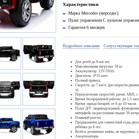
Характеристики
Марка
Mercedes (мерседес)
Пульт управления
С пультом управле
Гарантия
6 месяцев
Подробное описание
Сопутствующие то
Для детей до 8-ми лет.
Максимальная нагрузка: 50 кг.
Аккумулятор: 12V/10Ah.
Двигатель: 4*35 ватт.
Полный привод.
Скорость: до 7 км/ч, три скорости движе
ч).
Переключение скоростей: рычаг АКП, с 
Время беспрерывной работы: до 1,5 часо
Время заряда батарей: от 8 до 10 часов.
Пульт Д/У: индивидуальный, функционир
интерфейс на расстоянии свыше 50 метр
Плавный разгон.
Предназначен для совместной езды двух 
ребёнка до 8 лет.
Колёса: резиновые шины, не надувные, с
Амортизаторы.