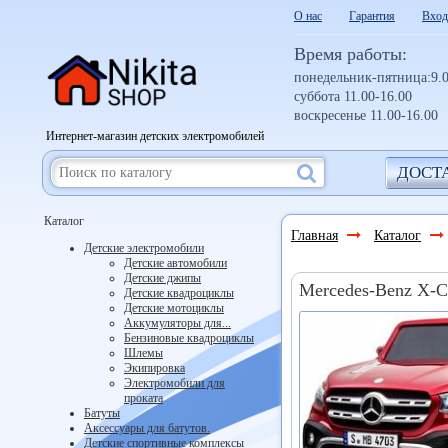
О нас
Гарантия
Вход
Время работы:
понедельник-пятница:9.0
суббота 11.00-16.00
воскресенье 11.00-16.00
Интернет-магазин детских электромобилей
ДОСТ
Каталог
Главная
Каталог
Детские электромобили
Детские автомобили
Детские джипы
Mercedes-Benz X-
Детские квадроциклы
Детские мотоциклы
Аккумуляторы для...
Бензиновые квадроциклы
Шлемы
Экипировка
Электромобили для
проката
Батуты
Аксессуары для батутов.
Детские спортивные комплексы