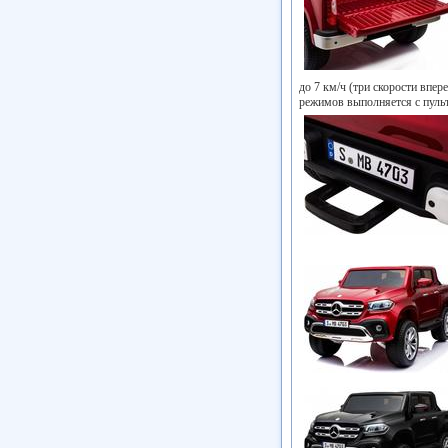
до 7 км/ч (три скорости впер
режимов выполняется с пульт