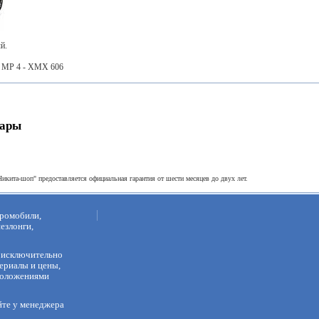
й.
D MP 4 - XMX 606
вары
Никита-шоп" предоставляется официальная гарантия от шести месяцев до двух лет.
тромобили,
шезлонги,
т исключительно
ериалы и цены,
 положениями
йте у менеджера