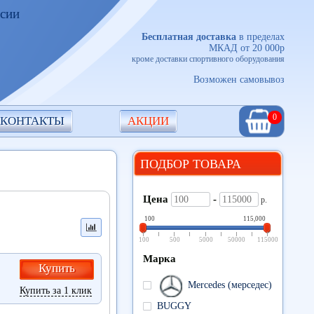
ссии
Бесплатная доставка
в пределах
МКАД от 20 000р
кроме доставки спортивного оборудования
Возможен самовывоз
0
КОНТАКТЫ
АКЦИИ
ПОДБОР ТОВАРА
Цена
-
р.
100
115,000
100
500
5000
50000
115000
Марка
Купить
Mercedes (мерседес)
Купить за 1 клик
BUGGY