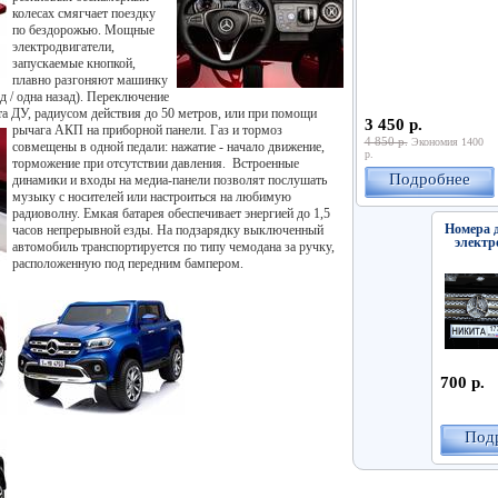
колесах смягчает поездку
по бездорожью. Мощные
электродвигатели,
запускаемые кнопкой,
плавно разгоняют машинку
ед / одна назад). Переключение
а ДУ, радиусом действия до 50 метров, или при помощи
3 450 р.
рычага АКП на
приборной панели. Газ и тормоз
4 850 р.
Экономия 1400
совмещены в одной педали: нажатие - начало движение,
р.
торможение при отсутствии давления. Встроенные
Подробнее
динамики и входы на медиа-панели позволят послушать
музыку с носителей или настроиться на любимую
радиоволну. Емкая батарея обеспечивает энергией до 1,5
Номера 
часов непрерывной езды. На подзарядку выключенный
электр
автомобиль транспортируется по типу чемодана за ручку,
расположенную под передним бампером.
700 р.
Под