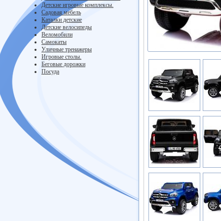
Детские игровые комплексы.
Садовая мебель
Каталки детские
Детские велосипеды
Веломобили
Самокаты
Уличные тренажеры
Игровые столы.
Беговые дорожки
Посуда