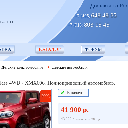
Доставка по Ро
648 48 85
+7 (495)
0-20.00
803 15 45
+7 (916)
АВКА
КАТАЛОГ
ФОРУМ
Детские электромобили
Детские автомобили
Class 4WD - XMX606. Полноприводный автомобиль.
В наличии
-2000р.
41 900 р.
43 900 р.
Экономия 2000 р.