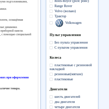
Rolls-Royce (ролс ройс)
двумя подголовниками,
Range Rover
замки.
Volvo (вольво)
Трактор
плеем, оснащённая
Volkswagen
ные динамики.
а приборной панели.
а, с помощью специальной
Пульт управления
Без пульта управления
С пультом управления
Колеса
пластиковые с резиновой
накладкой
резиновые(мягкие)
риях при оформлении
пластиковые
наличие товара.
Двигатели
шесть двигателей
два двигателя
четыре двигателя