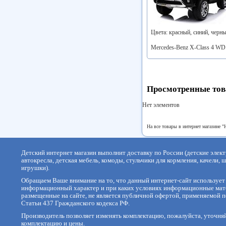
Цвета: красный, синий, черны
Mercedes-Benz X-Class 4 W
Просмотренные то
Нет элементов
На все товары в интернет магазине "
Детский интернет магазин выполнит доставку по России (детские элек
автокресла, детская мебель, комоды, стульчики для кормления, качели, 
игрушки).
Обращаем Ваше внимание на то, что данный интернет-сайт используе
информационный характер и при каких условиях информационные мат
размещенные на сайте, не является публичной офертой, применяемой
Статьи 437 Гражданского кодекса РФ.
Производитель позволяет изменять комплектацию, пожалуйста, уточня
комплектацию и цены.