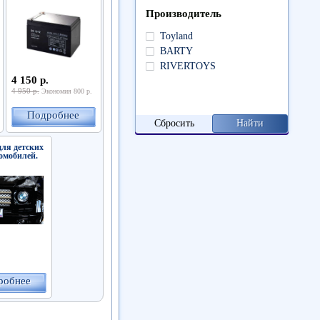
Производитель
Toyland
BARTY
RIVERTOYS
4 150 р.
4 950 р.
Экономия 800 р.
Подробнее
Сбросить
для детских
омобилей.
робнее