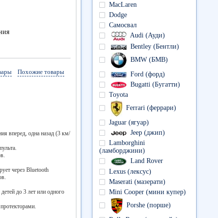
MacLaren
Dodge
Самосвал
ния
Audi (Ауди)
Bentley (Бентли)
BMW (БМВ)
вары
Похожие товары
Ford (форд)
Bugatti (Бугатти)
Toyota
Ferrari (феррари)
Jaguar (ягуар)
Jeep (джип)
ния вперед, одна назад (3 км/
Lamborghini
пульта.
(ламборджини)
в.
Land Rover
ует через Bluetooth
Lexus (лексус)
ов.
Maserati (мазерати)
Mini Cooper (мини купер)
детей до 3 лет или одного
Porshe (порше)
 протекторами.